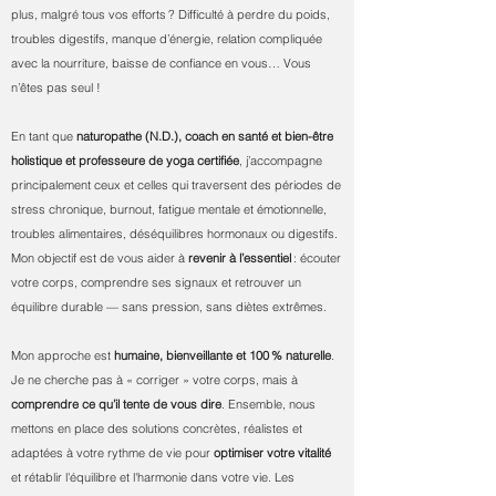
plus, malgré tous vos efforts ? Difficulté à perdre du poids,
troubles digestifs, manque d’énergie, relation compliquée
avec la nourriture, baisse de confiance en vous… Vous
n’êtes pas seul !
En tant que
naturopathe (N.D.), coach en santé et bien-être
holistique et professeure de yoga certifiée
, j’accompagne
principalement ceux et celles qui traversent des périodes de
stress chronique, burnout, fatigue mentale et émotionnelle
,
troubles alimentaires, déséquilibres hormonaux ou digestifs.
Mon objectif est de vous aider à
revenir à l’essentiel
: écouter
votre corps, comprendre ses signaux et retrouver un
équilibre durable — sans pression, sans diètes extrêmes.
Mon approche est
humaine, bienveillante et 100 % naturelle
.
Je ne cherche pas à « corriger » votre corps, mais à
comprendre ce qu’il tente de vous dire
. Ensemble, nous
mettons en place des solutions concrètes, réalistes et
adaptées à votre rythme de vie pour
optimiser votre vitalité
et rétablir l'équilibre et l'harmonie dans votre vie. Les