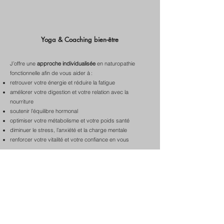
Yoga & Coaching bien-être
J’offre une
approche individualisée
en naturopathie
fonctionnelle afin de vous aider à :
retrouver votre énergie et réduire la fatigue
améliorer votre digestion et votre relation avec la
nourriture
soutenir l’équilibre hormonal
optimiser votre métabolisme et votre poids santé
diminuer le stress, l’anxiété et la charge mentale
renforcer votre vitalité et votre confiance en vous
Explorez tous mes programmes personnalisés ici...
Plans spécialisés et personnalisés selon vos priorités :
Plans alimentaire et de remise en forme
Plan détox doux et sécuritaire
Plan lipolyse (optimisation de la perte de gras)