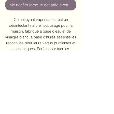
Me notifier lorsque cet article est disponible
Ce nettoyant vaporisateur est un
désinfectant naturel tout usage pour la
maison, fabriqué à base d'eau et de
vinaigre blanc, à base d'huiles essentielles
reconnues pour leurs vertus purifiantes et
antiseptiques. Parfait pour tuer les
microbes de toutes les pièces de votre
maison, il laissera un parfum doux et
agréable, sans danger pour toute la famille
!
INGRÉDIENTS
Eau, vinaigre blanc, alcool à friction,
POLITIQUE D'ÉCHANGE ET DE
huiles essentielles.
REMBOURSEMENT